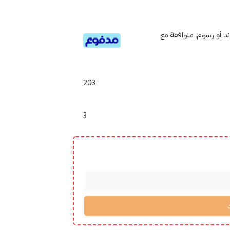
تى 6 دفعات، بدون فوائد أو رسوم. متوافقة مع
203
3