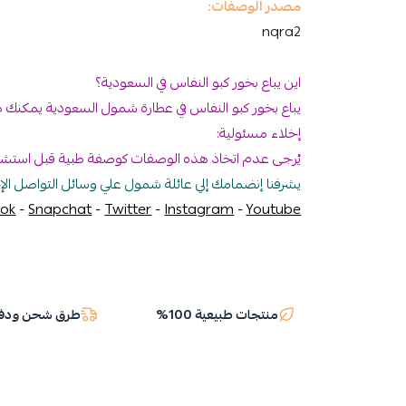
مصدر الوصفات:
nqra2
اين يباع بخور كبو النفاس في السعودية؟
يباع بخور كبو النفاس في عطارة شمول السعودية يمكنك طلب
إخلاء مسئولية:
يُرجى عدم اتخاذ هذه الوصفات كوصفة طبية قبل استشار
يشرفنا إنضمامك إلي عائلة شمول علي وسائل التواصل ال
ok
-
Snapchat
-
Twitter
-
Instagram
-
Youtube
منتجات طبيعية 100%
طرق شحن ودفع