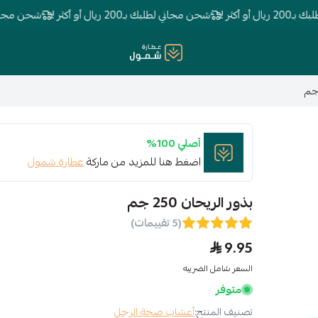
ر !
شحن مجاني لطلبك بـ200 ريال أو أكثر !
شحن مجاني لطلبك بـ200 ريا
عطارة شمول
أصلي 100%
اضغط هنا للمزيد من ماركة
عطارة شمول
بذور الريحان 250 جم
(5 تقييمات)
9.95
السعر شامل الضريبه
متوفر
تصنيف المنتج:
أعشاب صحة الرجل