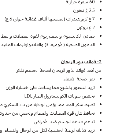
60 سعرة حرارية
2.5 غ دهون
7 غ كربوهيدرات (معظمها ألياف غذائية حوالي 6 غ)
2 غ بروتين
معادن الكالسيوم والمغنيزيوم لقوة العضلات والعظام
الدهون الصحية (الأوميغا 3) والفلافونوئيدات المفيدة لصحة القلب والدماغ
2- فوائد بذور الريحان
من أهم فوائد بذور الريحان لصحة الجسم نذكر:
تعزز صحة الأمعاء
تزيد الشعور بالشبع مما يساعد على خسارة الوزن
تخفض سويات الكوليسترول الضار LDL
تضبط سكر الدم مما يؤمن الوقاية من داء السكري من 
تحافظ على قوة العضلات والعظام وتحمي من حدوث 
تدعم مناعة الجسم ضد الأمراض
تزيد كذلك الرغبة الجنسية لكل من الرجال والنساء، 