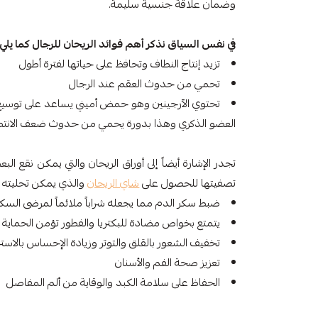
وضمان علاقة جنسية سليمة.
في نفس السياق نذكر أهم فوائد الريحان للرجال كما يلي:
تزيد إنتاج النطاف وتحافظ على حياتها لفترة أطول
تحمي من حدوث العقم عند الرجال
تحتوي الآرجينين وهو حمض أميني يساعد على توسيع 
العضو الذكري وهذا بدورة يحمي من حدوث ضعف الانت
تصفيتها للحصول على
شاي الريحان
والذي يمكن تحليته با
ضبط سكر الدم مما يجعله شراباً ملائماً لمرضى السكر
يتمتع بخواص مضادة للبكتريا والفطور تؤمن الحماية 
تخفيف الشعور بالقلق والتوتر وزيادة الإحساس بالاست
تعزيز صحة الفم والأسنان
الحفاظ على سلامة الكبد والوقاية من ألم المفاصل