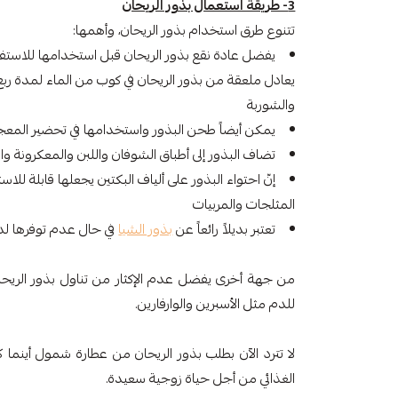
3- طريقة استعمال بذور الريحان
تتنوع طرق استخدام بذور الريحان، وأهمها:
يفضل عادة نقع بذور الريحان قبل استخدامها للاستفاد
يعادل ملعقة من بذور الريحان في كوب من الماء لمدة ربع
والشوربة
يمكن أيضاً طحن البذور واستخدامها في تحضير المعجن
تضاف البذور إلى أطباق الشوفان واللبن والمعكرونة 
إنّ احتواء البذور على ألياف البكتين يجعلها قابلة لل
المثلجات والمربيات
تعتبر بديلاً رائعاً عن
بذور الشيا
في حال عدم توفرها لد
من جهة أخرى يفضل عدم الإكثار من تناول بذور الريحان
للدم مثل الأسبرين والوارفارين.
لا تترد الآن بطلب بذور الريحان من عطارة شمول أينما ك
الغذائي من أجل حياة زوجية سعيدة.