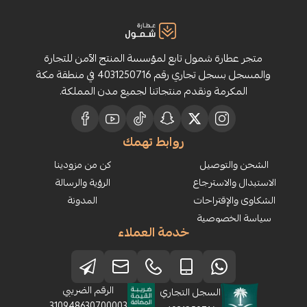
ارة شمول تابع لمؤسسة المنتج الآمن للتجارة
والمسجل بسجل تجاري رقم 4031250716 في منطقة مكة
رمة ونقدم منتجاتنا لجميع مدن المملكة.
روابط تهمك
لتوصيل
كن من مزودينا
الاسترجاع
الرؤية والرسالة
إقتراحات
المدونة
خصوصية
خدمة العملاء
الرقم الضريبي
السجل التجاري
310948630700003