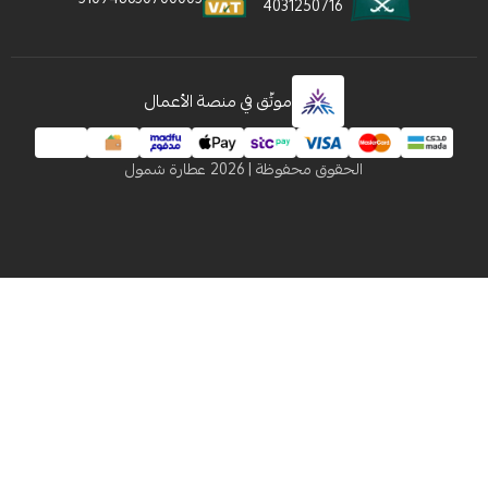
4031250716
موثّق في منصة الأعمال
الحقوق محفوظة | 2026
عطارة شمول