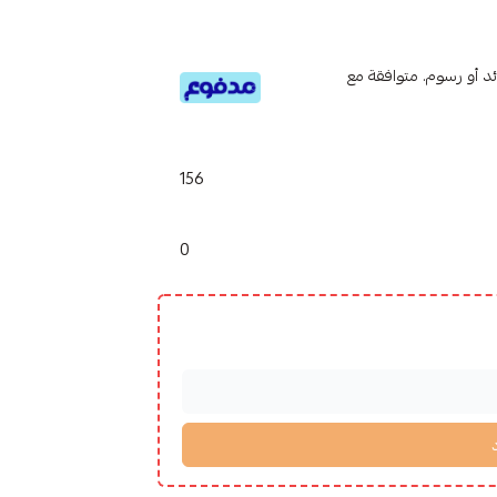
تى 6 دفعات، بدون فوائد أو رسوم. متوافقة مع
156
0