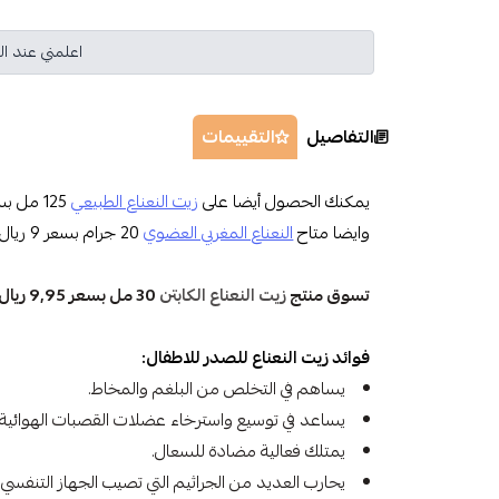
اعلمني عند ال
التفاصيل
التقييمات
يمكنك الحصول أيضا على
زيت النعناع الطبيعي
125 مل بسعر 25.75 ريال
وايضا متاح
النعناع المغربي العضوي
20 جرام بسعر 9 ريال
تسوق منتج
زيت النعناع الكابتن
30 مل بسعر 9,95 ريال
فوائد زيت النعناع للصدر للاطفال:
يساهم في التخلص من البلغم والمخاط.
يساعد في توسيع واسترخاء عضلات القصبات الهوائية.
يمتلك فعالية مضادة للسعال.
يحارب العديد من الجراثيم التي تصيب الجهاز التنفسي.