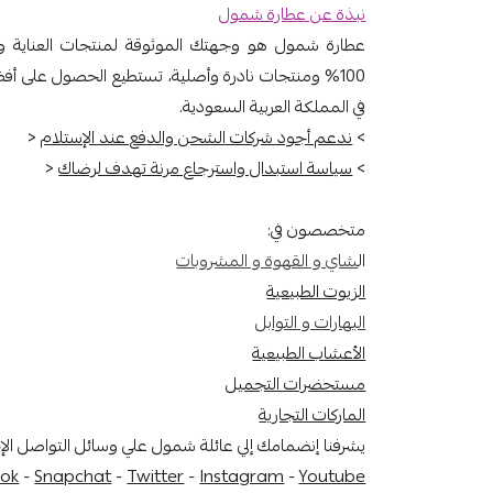
نبذة عن عطارة شمول
عطارة شمول هو وجهتك الموثوقة لمنتجات العناية وال
100% ومنتجات نادرة وأصلية، تستطيع الحصول على أف
في المملكة العربية السعودية.
>
ندعم أجود شركات الشحن والدفع عند الإستلام
<
>
سياسة استبدال واسترجاع مرنة تهدف لرضاك
<
متخصصون في:
ال
شاي و القهوة و المشروبات
الزيوت الطبيعية
البهارات و التوابل
الأعشاب الطبيعية
مستحضرات التجميل
الماركات التجارية
يشرفنا إنضمامك إلي عائلة شمول علي وسائل التواصل ال
ok
-
Snapchat
-
Twitter
-
Instagram
-
Youtube