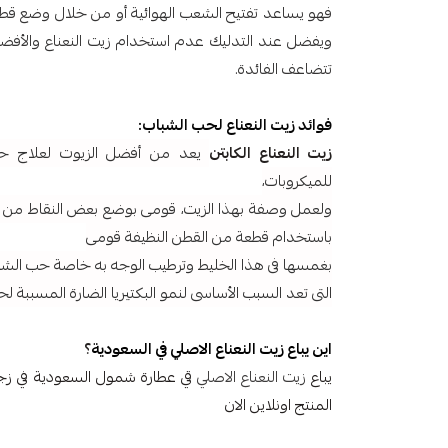
فهو يساعد تفتيح الشعب الهوائية أو من خلال وضع قطرا
ويفضل عند التدليك عدم استخدام زيت النعناع والأف
تتضاعف الفائدة.
فوائد زيت النعناع لحب الشباب:
زيت النعناع الكابتن
يعد من أفضل الزيوت لعلاج حب
للميكروبات،
ولعمل وصفة بهذا الزيت، قومى بوضع بعض النقاط من ال
باستخدام قطعة من القطن النظيفة قومى
بغمسها فى هذا الخليط وترطيب الوجه به خاصة حب الش
التى تعد السبب الأساسى لنمو البكتيريا الضارة المسببة ل
اين يباع زيت النعناع الاصلي في السعودية
؟
يباع
زيت النعناع الاصلي
المنتج اونلاين الان