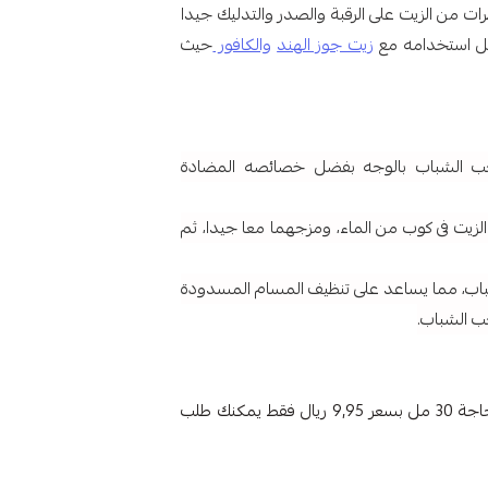
ت من الزيت على الرقبة والصدر والتدليك جيدا
ضل استخدامه مع
زيت جوز الهند
والكافور
حيث
 الشباب بالوجه بفضل خصائصه المضادة
زيت فى كوب من الماء، ومزجهما معا جيدا، ثم
باب، مما يساعد على تنظيف المسام المسدودة
حب الشباب.
قي عطارة شمول السعودية في زجاجة 30 مل بسعر 9,95 ريال فقط يمكنك طلب