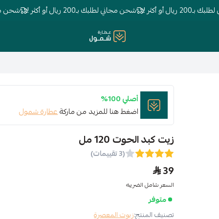
ل أو أكثر !
شحن مجاني لطلبك بـ200 ريال أو أكثر !
شحن مجاني لطلبك ب
عطارة شمول
أصلي 100%
اضغط هنا للمزيد من ماركة
عطارة شمول
زيت كبد الحوت 120 مل
(3 تقييمات)
39
السعر شامل الضريبه
متوفر
تصنيف المنتج:
زيوت المعصرة