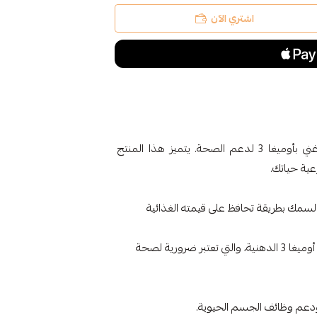
اشتري الآن
زيت كبد الحوت 120 مل هو زيت كبد الحوت طبيعي غني بأوميغا 3 لدعم الصحة. يتميز هذا المنتج
ية حياتك.
لسمك بطريقة تحافظ على قيمته الغذائية
يحتوي على كميات وفيرة من أحماض أوميغا 3 الدهنية، والتي تعتبر ضرورية لصحة
ودعم وظائف الجسم الحيوية.