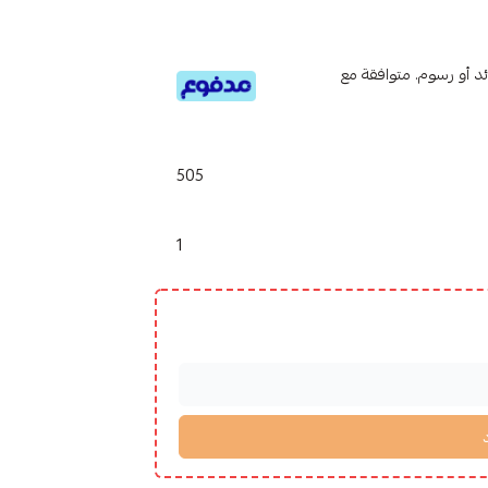
تى 6 دفعات، بدون فوائد أو رسوم. متوافقة مع
505
1