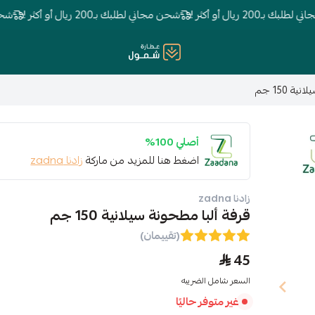
2 ريال أو أكثر !
شحن مجاني لطلبك بـ200 ريال أو أكثر !
شحن مجاني لط
عطارة شمول
ة 150 جم
أصلي 100%
اضغط هنا للمزيد من ماركة
زادنا zadna
زادنا zadna
قرفة ألبا مطحونة سيلانية 150 جم
(تقييمان)
45
السعر شامل الضريبه
غير متوفر حاليًا