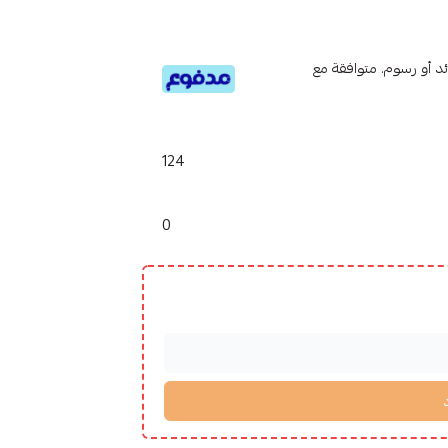
تى 6 دفعات، بدون فوائد أو رسوم. متوافقة مع
124
0