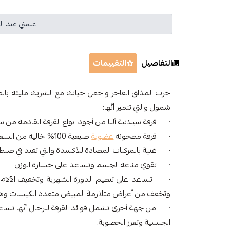
اعلمني عند ال
التفاصيل
التقييمات
جرب المذاق الفاخر واجعل حياتك مع الشريك مليئة با
شمول والتي تتميز أنّها:
· قرفة سيلانية ألبا من أجود انواع القرفة القادمة من س
· قرفة مطحونة
عضوية
طبيعية 100% خالية من السعرات الحرارية
· غنية بالمركبات المضادة للأكسدة والتي تفيد في ضبط
· تقوي مناعة الجسم وتساعد على خسارة الوزن
· تساعد على تنظيم الدورة الشهرية وتخفيف الآلام والإ
وتخفف من أعراض متلازمة المبيض متعدد الكيسات وهي 
· من جهة أخرى تشمل فوائد القرفة للرجال أنّها تساع
الجنسية وتعزز الخصوبة.