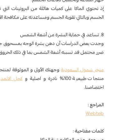
إذ تحتوي الماكا على كميات هائلة من البروتينات الت
الجسم وبالتالي تقوية الجسم ومساعدته على مكافحة الأ
8. تساعد في حماية البشرة من أشعة الشمس
وجدت بعض الدراسات أن دهن بشرة الوجه بمسحوق جذور
ضرر محتمل قد تسببه أشعة الشمس بما في ذلك الحروق و
متجر شمول السعودية
وجهتك الأولى و الموثوقة لمنتجا
منتجات طبيعية 100% نادرة و اصلية و
كحل الاثمد
م
اختصاصنا.
المراجع :
Webteb
كلمات مفتاحية :
مسحوق جذور الماكا-عشبة الماكا