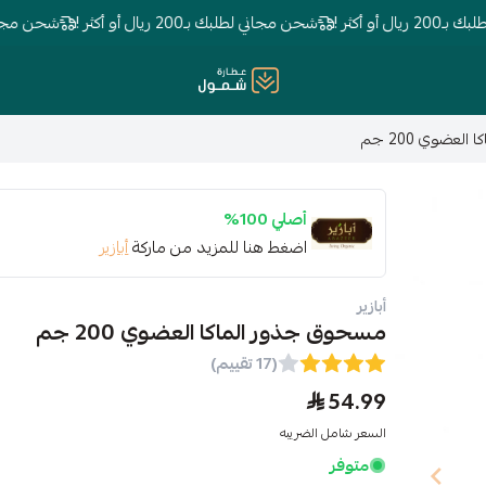
ثر !
شحن مجاني لطلبك بـ200 ريال أو أكثر !
شحن مجاني لطلبك بـ200 ري
عطارة شمول
عضوي 200 جم
أصلي 100%
اضغط هنا للمزيد من ماركة
أبازير
أبازير
مسحوق جذور الماكا العضوي 200 جم
(17 تقييم)
54.99
السعر شامل الضريبه
متوفر