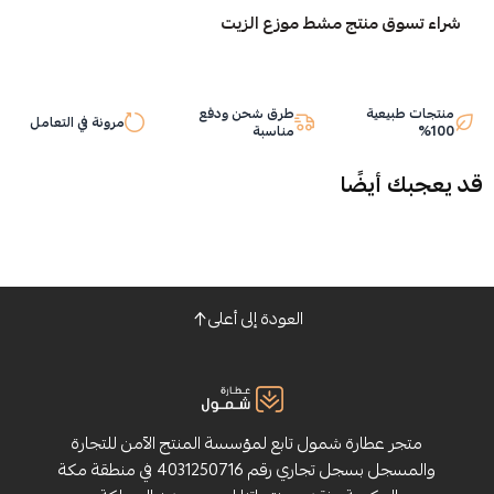
نتج مشط موزع الزيت
طرق شحن ودفع
مرونة في التعامل
مناسبة
ضًا
العودة إلى أعلى
ارة شمول تابع لمؤسسة المنتج الآمن للتجارة
والمسجل بسجل تجاري رقم 4031250716 في منطقة مكة