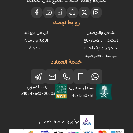
رمة ونقدم منتجاتنا لجميع مدن المملكة.
روابط تهمك
لتوصيل
كن من مزودينا
الاسترجاع
الرؤية والرسالة
إقتراحات
المدونة
خصوصية
خدمة العملاء
الرقم الضريبي
السجل التجاري
310948630700003
4031250716
موثّق في منصة الأعمال