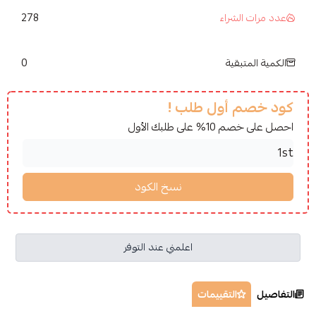
278
شراء
0
قية
أول طلب !
لبك الأول
اعلمني عند التوفر
التقييمات