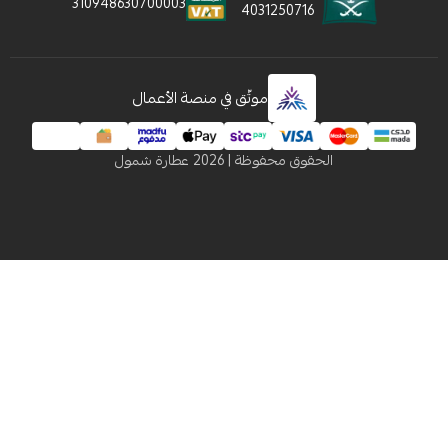
310948630700003
4031250716
موثّق في منصة الأعمال
الحقوق محفوظة | 2026
عطارة شمول