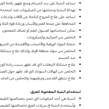
تساعد الشبة على سد المسام ومنع ظهور رائحة العر
تهدئة البشرة وحمايتها من الميكروبات عند استخدام 
تساعد على علاج الجروح الناتجة عن الآفات ولدغات 
المحافظة على صحة الفم والأسنان وزيادة قوة اللثة 
يمكن استخدامها كغسول للفم أو تضاف للمعجون
التخلص من الجراثيم والميكروبات
حماية المواد الورقية والأخشاب والأقمشة من الحري
التخلص من سواد منطقة الإبط، وكذلك علاج مشكلة رائ
شد الجسم
علاج مشكلة الترهلات التي قد تظهر بسبب زيادة الو
التخلص من الهالات السوداء التي قد تظهر حول العيني
علاج تشقق القدمين وترطيبهما والتخلص من الجلد 
استخدام الشبة المطحونة للعرق:
الشبة هي أحد المكونات التي تتميز بخصائصها الطبيع
وتُستخدم الشبة فى مزيلات العرق لخصائصها الطبيعية