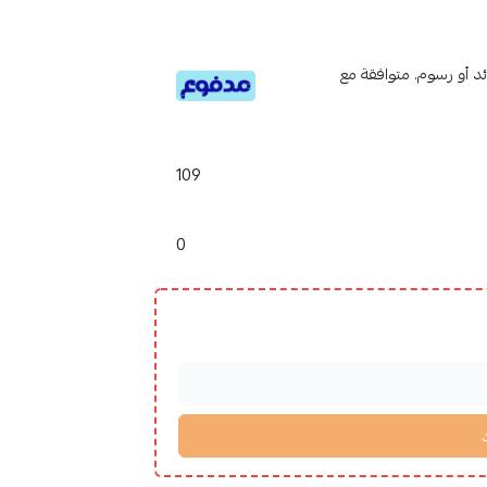
تى 6 دفعات، بدون فوائد أو رسوم. متوافقة مع
109
0